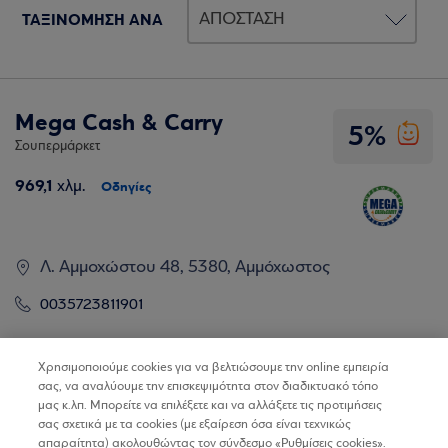
ΤΑΞΙΝΟΜΗΣΗ ΑΝΑ
Mega Cash & Carry
5%
Σουπερμάρκετ
969,1
χλμ.
Οδηγίες
Λ. Αμμοχώστου 48, 5380, Αμμόχωστος
0035723811901
Βρίσκω τα καταστήματα
Χρησιμοποιούμε cookies για να βελτιώσουμε την online εμπειρία
σας, να αναλύουμε την επισκεψιμότητα στον διαδικτυακό τόπο
μας κ.λπ. Μπορείτε να επιλέξετε και να αλλάξετε τις προτιμήσεις
σας σχετικά με τα cookies (με εξαίρεση όσα είναι τεχνικώς
απαραίτητα) ακολουθώντας τον σύνδεσμο «Ρυθμίσεις cookies».