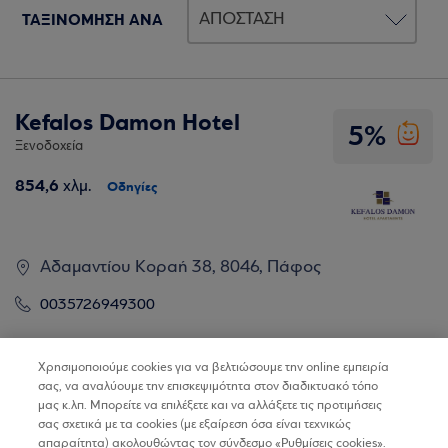
ΤΑΞΙΝΟΜΗΣΗ ΑΝΑ
Kefalos Damon Hotel
5%
Ξενοδοχεία
854,6
χλμ.
Οδηγίες
Αδαμαντίου Κοραή 38, 8046, Πάφος
0035726949300
Βρίσκω τα καταστήματα
Χρησιμοποιούμε cookies για να βελτιώσουμε την online εμπειρία
σας, να αναλύουμε την επισκεψιμότητα στον διαδικτυακό τόπο
μας κ.λπ. Μπορείτε να επιλέξετε και να αλλάξετε τις προτιμήσεις
σας σχετικά με τα cookies (με εξαίρεση όσα είναι τεχνικώς
απαραίτητα) ακολουθώντας τον σύνδεσμο «Ρυθμίσεις cookies».