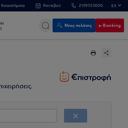
 Καταστήματα
Ραντεβού
2109555000
ΕΛ
EN
ΦΗ
Νέος πελάτης
e-Banking
Ο
ιχειρήσεις.