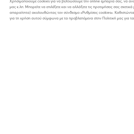
Χρησιμοποιούμε cookies για να βελτιώσουμε την online εμπειρία σας, να α
μας κ.λπ. Μπορείτε να επιλέξετε και να αλλάξετε τις προτιμήσεις σας σχετικά 
Βρέθηκαν 1 αποτελέσματα
απαραίτητα) ακολουθώντας τον σύνδεσμο «Ρυθμίσεις cookies». Καθιστώντας
Οι αποστάσεις στα αποτελέσματα έχουν υπολογιστεί 
για τη χρήση αυτού σύμφωνα με τα προβλεπόμενα στην Πολιτική μας για τα
TANGERINE GR
Τεχνολογία και ψυχαγωγία
1%
Μανδηλαρά 9-11 , 41
Online συναλλαγές
Βρίσκω τα καταστήματα