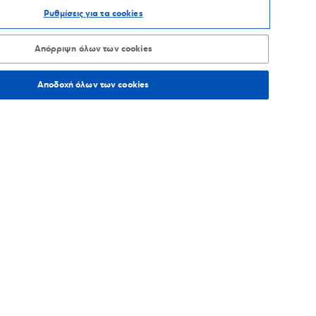
Ρυθμίσεις για τα cookies
ΑΞΙΝΟΜΗΣΗ ΑΝΑ
Απόρριψη όλων των cookies
Αποδοχή όλων των cookies
217,4
χλμ.
Οδηγίες