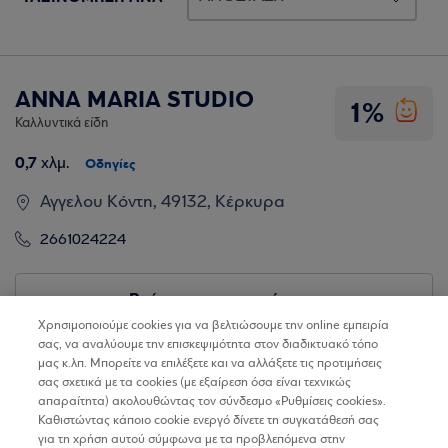
ANNA MARIA STUDIO
1%
Καλλυντικά είδη
0,7
χλμ.
Οδηγίες
Αγγελου Κόντη, 49132, Κέρκυρα
2661024224
Βρίσκω τα καταστήματα
Χρησιμοποιούμε cookies για να βελτιώσουμε την online εμπειρία
σας, να αναλύουμε την επισκεψιμότητα στον διαδικτυακό τόπο
μας κ.λπ. Μπορείτε να επιλέξετε και να αλλάξετε τις προτιμήσεις
σας σχετικά με τα cookies (με εξαίρεση όσα είναι τεχνικώς
απαραίτητα) ακολουθώντας τον σύνδεσμο «Ρυθμίσεις cookies».
Καθιστώντας κάποιο cookie ενεργό δίνετε τη συγκατάθεσή σας
για τη χρήση αυτού σύμφωνα με τα προβλεπόμενα στην