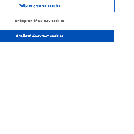
Ρυθμίσεις για τα cookies
ΑΞΙΝΟΜΗΣΗ ΑΝΑ
Απόρριψη όλων των cookies
Αποδοχή όλων των cookies
60,3
χλμ.
Οδηγίες