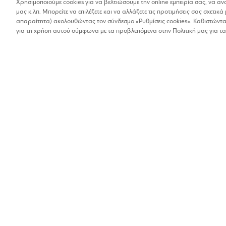
Χρησιμοποιούμε cookies για να βελτιώσουμε την online εμπειρία σας, να α
μας κ.λπ. Μπορείτε να επιλέξετε και να αλλάξετε τις προτιμήσεις σας σχετικά 
Βρέθηκαν 1 αποτελέσματα
απαραίτητα) ακολουθώντας τον σύνδεσμο «Ρυθμίσεις cookies». Καθιστώντας
Οι αποστάσεις στα αποτελέσματα έχουν υπολογιστεί 
για τη χρήση αυτού σύμφωνα με τα προβλεπόμενα στην Πολιτική μας για τα
AD SECURITY
Συστήματα ασφαλείας
1%
6ο χλμ Χαλκίδας - Α
2221040825
Βρίσκω τα καταστήματα