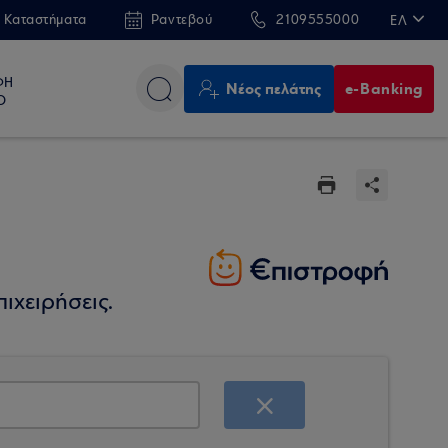
 Καταστήματα
Ραντεβού
2109555000
ΕΛ
EN
ΦΗ
Νέος πελάτης
e-Banking
Ο
ιχειρήσεις.