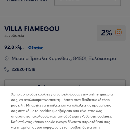
VILLA FIAMEGOU
2%
Ξενοδοχεία
92,8
χλμ.
Οδηγίες
Μεσαία Τρίκαλα Κορινθίας, 84501, Ξυλόκαστρο
2282041518
Βρίσκω τα καταστήματα
Χρησιμοποιούμε cookies για να βελτιώσουμε την online εμπειρία
σας, να αναλύουμε την επισκεψιμότητα στον διαδικτυακό τόπο
μας κ.λπ. Μπορείτε να επιλέξετε και να αλλάξετε τις προτιμήσεις
σας σχετικά με τα cookies (με εξαίρεση όσα είναι τεχνικώς
απαραίτητα) ακολουθώντας τον σύνδεσμο «Ρυθμίσεις cookies».
Καθιστώντας κάποιο cookie ενεργό δίνετε τη συγκατάθεσή σας
για τη χρήση αυτού σύμφωνα με τα προβλεπόμενα στην