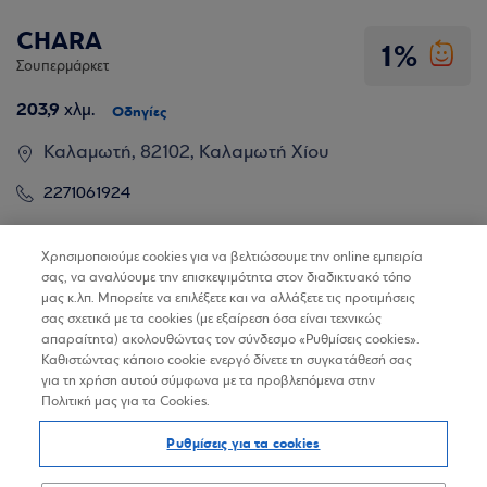
CHARA
1%
Σουπερμάρκετ
203,9
χλμ.
Οδηγίες
Καλαμωτή, 82102, Καλαμωτή Χίου
2271061924
Βρίσκω τα καταστήματα
Χρησιμοποιούμε cookies για να βελτιώσουμε την online εμπειρία
σας, να αναλύουμε την επισκεψιμότητα στον διαδικτυακό τόπο
μας κ.λπ. Μπορείτε να επιλέξετε και να αλλάξετε τις προτιμήσεις
σας σχετικά με τα cookies (με εξαίρεση όσα είναι τεχνικώς
απαραίτητα) ακολουθώντας τον σύνδεσμο «Ρυθμίσεις cookies».
CHARA
Καθιστώντας κάποιο cookie ενεργό δίνετε τη συγκατάθεσή σας
1%
για τη χρήση αυτού σύμφωνα με τα προβλεπόμενα στην
Σουπερμάρκετ
Πολιτική μας για τα Cookies.
209,6
χλμ.
Οδηγίες
Ρυθμίσεις για τα cookies
Καλλιμασιά, 82150, Χίος