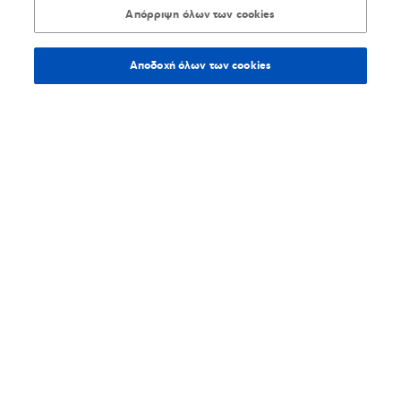
Απόρριψη όλων των cookies
2271051118
Αποδοχή όλων των cookies
Βρίσκω τα καταστήματα
CHARA
1%
Σουπερμάρκετ
213,1
χλμ.
Οδηγίες
Βερίτη Γ.υ 36, 82132, Χίος
2271041408
Βρίσκω τα καταστήματα