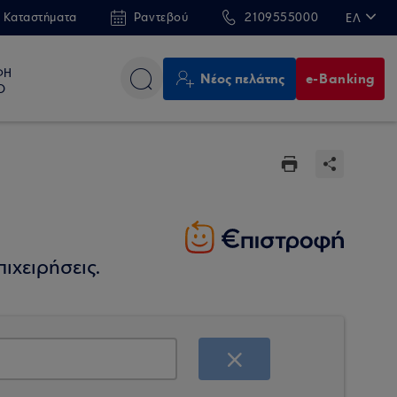
 Καταστήματα
Ραντεβού
2109555000
ΕΛ
EN
ΦΗ
Νέος πελάτης
e-Banking
Ο
ιχειρήσεις.