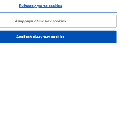
Ρυθμίσεις για τα cookies
ΑΞΙΝΟΜΗΣΗ ΑΝΑ
Απόρριψη όλων των cookies
Αποδοχή όλων των cookies
333,4
χλμ.
Οδηγίες