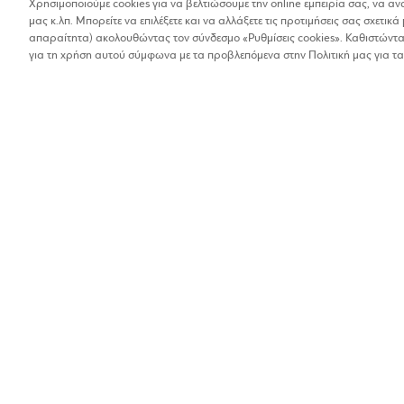
Χρησιμοποιούμε cookies για να βελτιώσουμε την online εμπειρία σας, να α
μας κ.λπ. Μπορείτε να επιλέξετε και να αλλάξετε τις προτιμήσεις σας σχετικά 
Βρέθηκαν 1 αποτελέσματα
απαραίτητα) ακολουθώντας τον σύνδεσμο «Ρυθμίσεις cookies». Καθιστώντας
Οι αποστάσεις στα αποτελέσματα έχουν υπολογιστεί 
για τη χρήση αυτού σύμφωνα με τα προβλεπόμενα στην Πολιτική μας για τα
ΒΥΘΟΣ
Εστιατόρια
1%
Κονδύλη Γ. 1, 50200,
2463502002
Βρίσκω τα καταστήματα