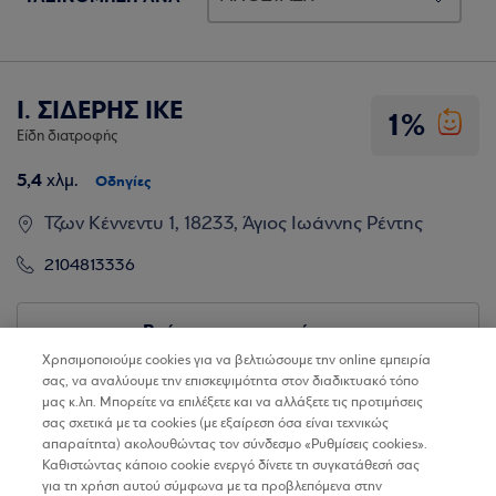
Ι. ΣΙΔΕΡΗΣ ΙΚΕ
1%
Είδη διατροφής
5,4
χλμ.
Οδηγίες
Τζων Κέννεντυ 1, 18233, Άγιος Ιωάννης Ρέντης
2104813336
Βρίσκω τα καταστήματα
Χρησιμοποιούμε cookies για να βελτιώσουμε την online εμπειρία
σας, να αναλύουμε την επισκεψιμότητα στον διαδικτυακό τόπο
μας κ.λπ. Μπορείτε να επιλέξετε και να αλλάξετε τις προτιμήσεις
σας σχετικά με τα cookies (με εξαίρεση όσα είναι τεχνικώς
απαραίτητα) ακολουθώντας τον σύνδεσμο «Ρυθμίσεις cookies».
Καθιστώντας κάποιο cookie ενεργό δίνετε τη συγκατάθεσή σας
για τη χρήση αυτού σύμφωνα με τα προβλεπόμενα στην