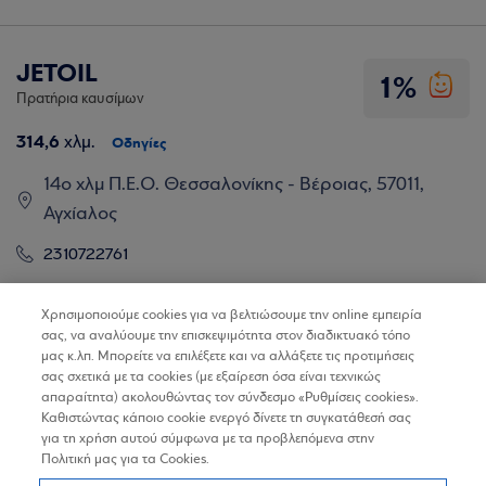
JETOIL
1%
Πρατήρια καυσίμων
314,6
χλμ.
Οδηγίες
14ο χλμ Π.Ε.Ο. Θεσσαλονίκης - Βέροιας, 57011,
Αγχίαλος
2310722761
Βρίσκω τα καταστήματα
Χρησιμοποιούμε cookies για να βελτιώσουμε την online εμπειρία
σας, να αναλύουμε την επισκεψιμότητα στον διαδικτυακό τόπο
μας κ.λπ. Μπορείτε να επιλέξετε και να αλλάξετε τις προτιμήσεις
σας σχετικά με τα cookies (με εξαίρεση όσα είναι τεχνικώς
απαραίτητα) ακολουθώντας τον σύνδεσμο «Ρυθμίσεις cookies».
JETOIL
Καθιστώντας κάποιο cookie ενεργό δίνετε τη συγκατάθεσή σας
1%
για τη χρήση αυτού σύμφωνα με τα προβλεπόμενα στην
Πρατήρια καυσίμων
Πολιτική μας για τα Cookies.