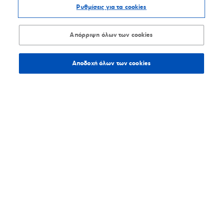
327,9
χλμ.
Οδηγίες
Ρυθμίσεις για τα cookies
1ο χλμ Κουφαλίων - Χαλκηδόνας, 55133,
Απόρριψη όλων των cookies
Θεσσαλονίκη
2391052191
Αποδοχή όλων των cookies
Βρίσκω τα καταστήματα
JETOIL
1%
Πρατήρια καυσίμων
334
χλμ.
Οδηγίες
Ταγμ. Ηλιόπουλου 34, 58100, Γιαννιτσά
2382022678