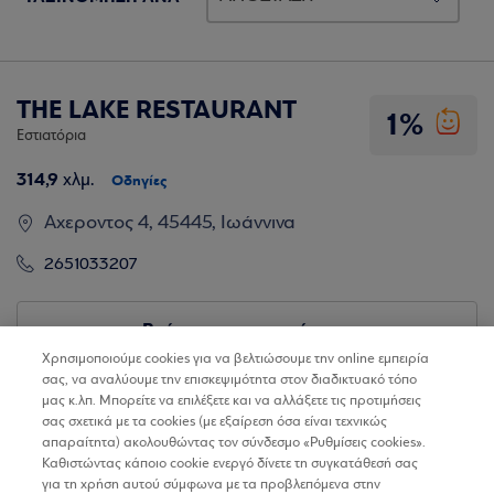
THE LAKE RESTAURANT
1%
Εστιατόρια
314,9
χλμ.
Οδηγίες
Αχεροντος 4, 45445, Ιωάννινα
2651033207
Βρίσκω τα καταστήματα
Χρησιμοποιούμε cookies για να βελτιώσουμε την online εμπειρία
σας, να αναλύουμε την επισκεψιμότητα στον διαδικτυακό τόπο
μας κ.λπ. Μπορείτε να επιλέξετε και να αλλάξετε τις προτιμήσεις
σας σχετικά με τα cookies (με εξαίρεση όσα είναι τεχνικώς
απαραίτητα) ακολουθώντας τον σύνδεσμο «Ρυθμίσεις cookies».
Καθιστώντας κάποιο cookie ενεργό δίνετε τη συγκατάθεσή σας
για τη χρήση αυτού σύμφωνα με τα προβλεπόμενα στην