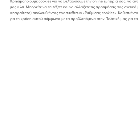
Χρησιμοποιούμε cookies για να βελτιώσουμε την online εμπειρία σας, να α
μας κ.λπ. Μπορείτε να επιλέξετε και να αλλάξετε τις προτιμήσεις σας σχετικά 
Βρέθηκαν 1 αποτελέσματα
απαραίτητα) ακολουθώντας τον σύνδεσμο «Ρυθμίσεις cookies». Καθιστώντας
Οι αποστάσεις στα αποτελέσματα έχουν υπολογιστεί 
για τη χρήση αυτού σύμφωνα με τα προβλεπόμενα στην Πολιτική μας για τα
ΧΡΩΤΕΞ - ΜΠΑΛ
Είδη σπιτιού
1%
Εγνατίας 90, Θεσσαλ
2463023113
Βρίσκω τα καταστήματα