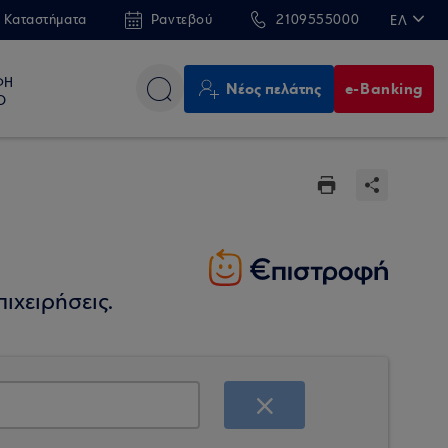
 Καταστήματα
Ραντεβού
2109555000
ΕΛ
EN
ΦΗ
Νέος πελάτης
e-Banking
Ο
ιχειρήσεις.