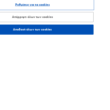
Ρυθμίσεις για τα cookies
ΑΞΙΝΟΜΗΣΗ ΑΝΑ
Απόρριψη όλων των cookies
Αποδοχή όλων των cookies
333,8
χλμ.
Οδηγίες