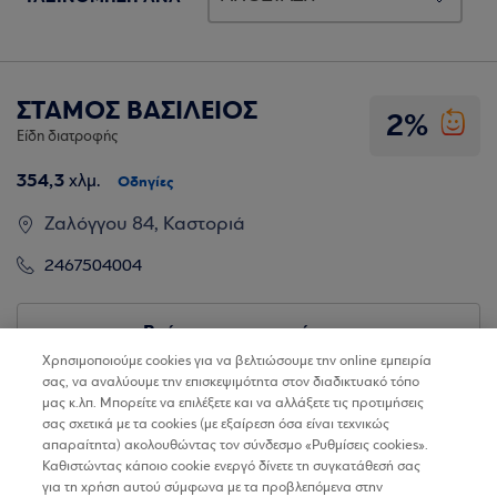
ΣΤΑΜΟΣ ΒΑΣΙΛΕΙΟΣ
2%
Είδη διατροφής
354,3
χλμ.
Οδηγίες
Ζαλόγγου 84, Καστοριά
2467504004
Βρίσκω τα καταστήματα
Χρησιμοποιούμε cookies για να βελτιώσουμε την online εμπειρία
σας, να αναλύουμε την επισκεψιμότητα στον διαδικτυακό τόπο
μας κ.λπ. Μπορείτε να επιλέξετε και να αλλάξετε τις προτιμήσεις
σας σχετικά με τα cookies (με εξαίρεση όσα είναι τεχνικώς
απαραίτητα) ακολουθώντας τον σύνδεσμο «Ρυθμίσεις cookies».
Καθιστώντας κάποιο cookie ενεργό δίνετε τη συγκατάθεσή σας
για τη χρήση αυτού σύμφωνα με τα προβλεπόμενα στην