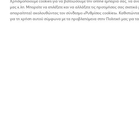
Χρησιμοποιούμε cookies για να βελτιώσουμε την online εμπειρία σας, να α
μας κ.λπ. Μπορείτε να επιλέξετε και να αλλάξετε τις προτιμήσεις σας σχετικά 
Βρέθηκαν 1 αποτελέσματα
απαραίτητα) ακολουθώντας τον σύνδεσμο «Ρυθμίσεις cookies». Καθιστώντας
Οι αποστάσεις στα αποτελέσματα έχουν υπολογιστεί 
για τη χρήση αυτού σύμφωνα με τα προβλεπόμενα στην Πολιτική μας για τα
ΣΒΟΛΟΠΟΥΛΟΣ
Οπτικά
3%
Παπαδιαμαντοπούλο
2107796164
Βρίσκω τα καταστήματα