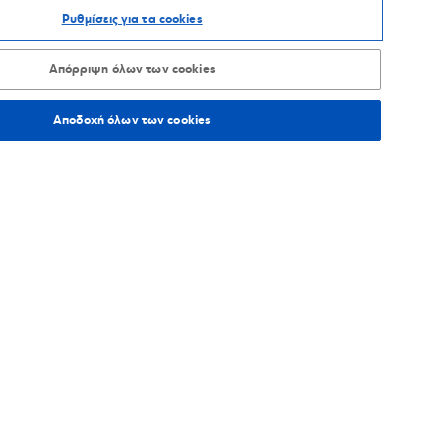
Ρυθμίσεις για τα cookies
ΑΞΙΝΟΜΗΣΗ ΑΝΑ
Απόρριψη όλων των cookies
Αποδοχή όλων των cookies
1,4
χλμ.
Οδηγίες