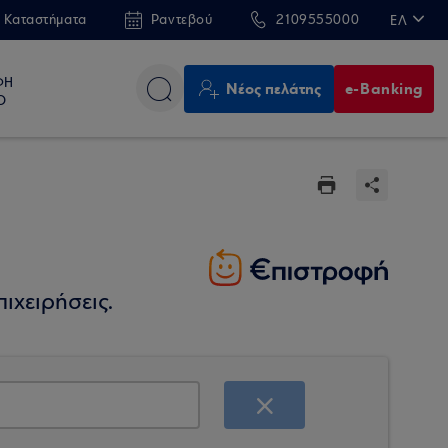
 Καταστήματα
Ραντεβού
2109555000
ΕΛ
EN
ΦΗ
Νέος πελάτης
e-Banking
Ο
ιχειρήσεις.