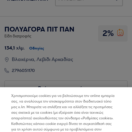
ΠΟΛΥΑΓΟΡΑ ΠΙΤ ΠΑΝ
2%
Είδη διατροφής
134,1
χλμ.
Οδηγίες
Βλαχέρνα, Λεβίδι Αρκαδίας
2796051170
Βρίσκω τα καταστήματα
Χρησιμοποιούμε cookies για να βελτιώσουμε την online εμπειρία
σας, να αναλύουμε την επισκεψιμότητα στον διαδικτυακό τόπο
μας κ.λπ. Μπορείτε να επιλέξετε και να αλλάξετε τις προτιμήσεις
σας σχετικά με τα cookies (με εξαίρεση όσα είναι τεχνικώς
απαραίτητα) ακολουθώντας τον σύνδεσμο «Ρυθμίσεις cookies».
Καθιστώντας κάποιο cookie ενεργό δίνετε τη συγκατάθεσή σας
για τη χρήση αυτού σύμφωνα με τα προβλεπόμενα στην