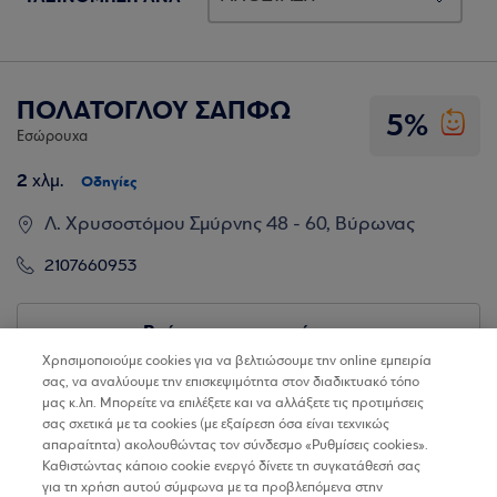
ΠΟΛΑΤΟΓΛΟΥ ΣΑΠΦΩ
5%
Εσώρουχα
2
χλμ.
Οδηγίες
Λ. Χρυσοστόμου Σμύρνης 48 - 60, Βύρωνας
2107660953
Βρίσκω τα καταστήματα
Χρησιμοποιούμε cookies για να βελτιώσουμε την online εμπειρία
σας, να αναλύουμε την επισκεψιμότητα στον διαδικτυακό τόπο
μας κ.λπ. Μπορείτε να επιλέξετε και να αλλάξετε τις προτιμήσεις
σας σχετικά με τα cookies (με εξαίρεση όσα είναι τεχνικώς
απαραίτητα) ακολουθώντας τον σύνδεσμο «Ρυθμίσεις cookies».
Καθιστώντας κάποιο cookie ενεργό δίνετε τη συγκατάθεσή σας
για τη χρήση αυτού σύμφωνα με τα προβλεπόμενα στην