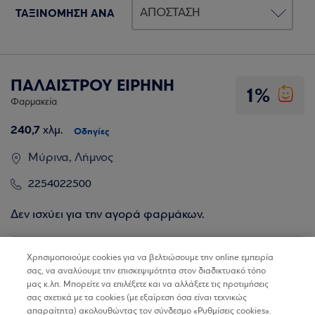
ΤΑΞΙΝΟΜΗΣΗ ΑΝΑ
ΠΑΛΑΙΣΤΡΟΥ ΕΙΡΗΝΗ
1%
Φαρμακεία
240,7
χλμ.
Οδηγίες
Μύρινα, Λήμνος
2254022500
Δεν ισχύει για την αγορά φαρμάκων.
Βρίσκω τα καταστήματα
Χρησιμοποιούμε cookies για να βελτιώσουμε την online εμπειρία
σας, να αναλύουμε την επισκεψιμότητα στον διαδικτυακό τόπο
μας κ.λπ. Μπορείτε να επιλέξετε και να αλλάξετε τις προτιμήσεις
σας σχετικά με τα cookies (με εξαίρεση όσα είναι τεχνικώς
απαραίτητα) ακολουθώντας τον σύνδεσμο «Ρυθμίσεις cookies».