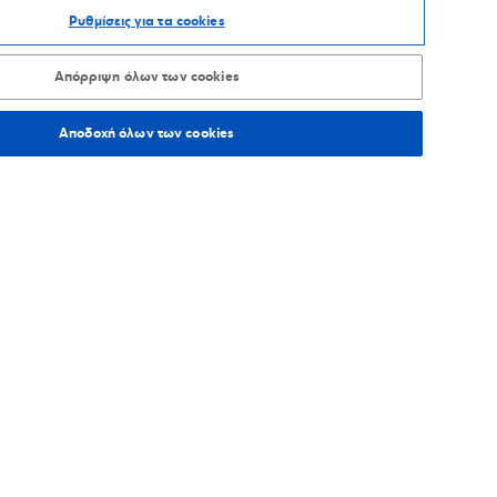
Ρυθμίσεις για τα cookies
ΑΞΙΝΟΜΗΣΗ ΑΝΑ
Απόρριψη όλων των cookies
Αποδοχή όλων των cookies
97,2
χλμ.
Οδηγίες