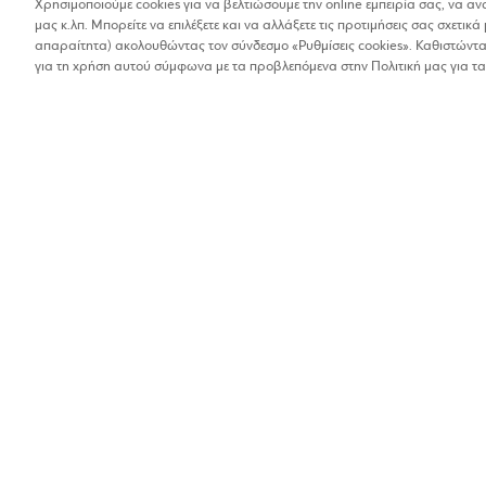
Χρησιμοποιούμε cookies για να βελτιώσουμε την online εμπειρία σας, να α
μας κ.λπ. Μπορείτε να επιλέξετε και να αλλάξετε τις προτιμήσεις σας σχετικά 
Βρέθηκαν 1 αποτελέσματα
απαραίτητα) ακολουθώντας τον σύνδεσμο «Ρυθμίσεις cookies». Καθιστώντας
Οι αποστάσεις στα αποτελέσματα έχουν υπολογιστεί 
για τη χρήση αυτού σύμφωνα με τα προβλεπόμενα στην Πολιτική μας για τα
ΜΠΟΥΡΔΕΡΗΣ ΕΥ
Λευκά είδη
1%
Φείδωνος 15, Άργος
2751066194
Βρίσκω τα καταστήματα