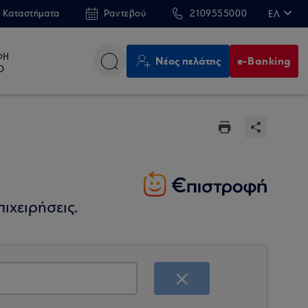
 Καταστήματα
Ραντεβού
2109555000
ΕΛ
EN
ΦΗ
Νέος πελάτης
e-Banking
Ο
ιχειρήσεις.