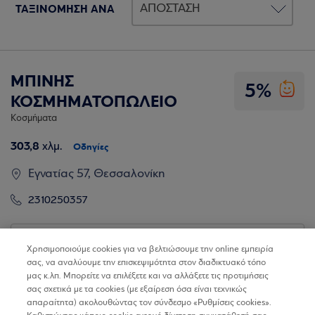
ΤΑΞΙΝΟΜΗΣΗ ΑΝΑ
ΜΠΙΝΗΣ
5%
ΚΟΣΜΗΜΑΤΟΠΩΛΕΙΟ
Κοσμήματα
303,8
χλμ.
Οδηγίες
Εγνατίας 57, Θεσσαλονίκη
2310250357
Βρίσκω τα καταστήματα
Χρησιμοποιούμε cookies για να βελτιώσουμε την online εμπειρία
σας, να αναλύουμε την επισκεψιμότητα στον διαδικτυακό τόπο
μας κ.λπ. Μπορείτε να επιλέξετε και να αλλάξετε τις προτιμήσεις
σας σχετικά με τα cookies (με εξαίρεση όσα είναι τεχνικώς
απαραίτητα) ακολουθώντας τον σύνδεσμο «Ρυθμίσεις cookies».