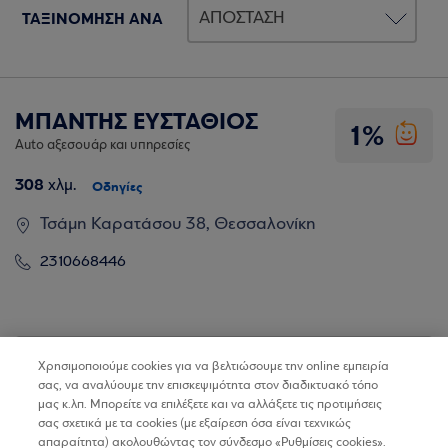
ΤΑΞΙΝΟΜΗΣΗ ΑΝΑ
ΜΠΑΝΤΗΣ ΕΥΣΤΑΘΙΟΣ
1%
Auto αξεσουάρ και υπηρεσίες
308
χλμ.
Οδηγίες
Τσάμη Καρατάσου 38, Θεσσαλονίκη
2310668446
Βρίσκω τα καταστήματα
Χρησιμοποιούμε cookies για να βελτιώσουμε την online εμπειρία
σας, να αναλύουμε την επισκεψιμότητα στον διαδικτυακό τόπο
μας κ.λπ. Μπορείτε να επιλέξετε και να αλλάξετε τις προτιμήσεις
σας σχετικά με τα cookies (με εξαίρεση όσα είναι τεχνικώς
απαραίτητα) ακολουθώντας τον σύνδεσμο «Ρυθμίσεις cookies».