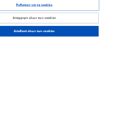
Ρυθμίσεις για τα cookies
ΑΞΙΝΟΜΗΣΗ ΑΝΑ
Απόρριψη όλων των cookies
Αποδοχή όλων των cookies
354,7
χλμ.
Οδηγίες