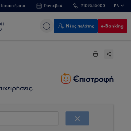
 Καταστήματα
Ραντεβού
2109555000
ΕΛ
EN
ΦΗ
Νέος πελάτης
e-Banking
Ο
ιχειρήσεις.