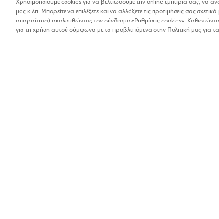
Χρησιμοποιούμε cookies για να βελτιώσουμε την online εμπειρία σας, να α
μας κ.λπ. Μπορείτε να επιλέξετε και να αλλάξετε τις προτιμήσεις σας σχετικά 
Βρέθηκαν 1 αποτελέσματα
απαραίτητα) ακολουθώντας τον σύνδεσμο «Ρυθμίσεις cookies». Καθιστώντας
Οι αποστάσεις στα αποτελέσματα έχουν υπολογιστεί 
για τη χρήση αυτού σύμφωνα με τα προβλεπόμενα στην Πολιτική μας για τα
ΚΑΡΑΓΙΑΝΝΗΣ Ε
Υπόδηση
1%
Θ. Αθανασιάδη 6, Δ
2521036077
Βρίσκω τα καταστήματα