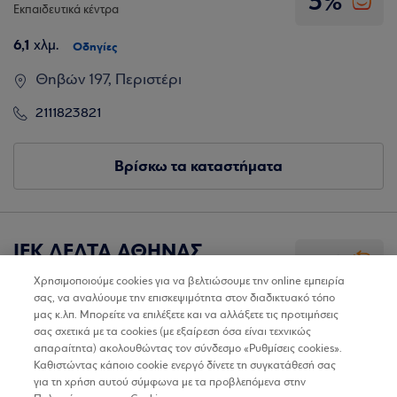
5%
Εκπαιδευτικά κέντρα
6,1
χλμ.
Οδηγίες
Θηβών 197, Περιστέρι
2111823821
Βρίσκω τα καταστήματα
ΙΕΚ ΔΕΛΤΑ ΑΘΗΝΑΣ
5%
Εκπαιδευτικά κέντρα
Χρησιμοποιούμε cookies για να βελτιώσουμε την online εμπειρία
σας, να αναλύουμε την επισκεψιμότητα στον διαδικτυακό τόπο
7,4
χλμ.
Οδηγίες
μας κ.λπ. Μπορείτε να επιλέξετε και να αλλάξετε τις προτιμήσεις
σας σχετικά με τα cookies (με εξαίρεση όσα είναι τεχνικώς
Πίνδου 58, 14342, Νέα Φιλαδέλφεια
απαραίτητα) ακολουθώντας τον σύνδεσμο «Ρυθμίσεις cookies».
Καθιστώντας κάποιο cookie ενεργό δίνετε τη συγκατάθεσή σας
2108225983
για τη χρήση αυτού σύμφωνα με τα προβλεπόμενα στην