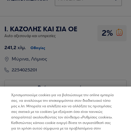
Ι. ΚΑΖΟΛΗΣ ΚΑΙ ΣΙΑ ΟΕ
2%
Auto αξεσουάρ και υπηρεσίες
241,2
χλμ.
Οδηγίες
Μύρινα, Λήμνος
2254025201
Βρίσκω τα καταστήματα
Χρησιμοποιούμε cookies για να βελτιώσουμε την online εμπειρία
σας, να αναλύουμε την επισκεψιμότητα στον διαδικτυακό τόπο
μας κ.λπ. Μπορείτε να επιλέξετε και να αλλάξετε τις προτιμήσεις
σας σχετικά με τα cookies (με εξαίρεση όσα είναι τεχνικώς
απαραίτητα) ακολουθώντας τον σύνδεσμο «Ρυθμίσεις cookies».
Καθιστώντας κάποιο cookie ενεργό δίνετε τη συγκατάθεσή σας
για τη χρήση αυτού σύμφωνα με τα προβλεπόμενα στην