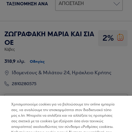
ΤΑΞΙΝΟΜΗΣΗ ΑΝΑ
ΖΩΓΡΑΦΑΚΗ ΜΑΡΙΑ ΚΑΙ ΣΙΑ
2%
ΟΕ
Κάβες
318,9
χλμ.
Οδηγίες
Ιδομενέους & Μιλάτου 24, Ηράκλειο Κρήτης
2810280575
Βρίσκω τα καταστήματα
Χρησιμοποιούμε cookies για να βελτιώσουμε την online εμπειρία
σας, να αναλύουμε την επισκεψιμότητα στον διαδικτυακό τόπο
μας κ.λπ. Μπορείτε να επιλέξετε και να αλλάξετε τις προτιμήσεις
σας σχετικά με τα cookies (με εξαίρεση όσα είναι τεχνικώς
απαραίτητα) ακολουθώντας τον σύνδεσμο «Ρυθμίσεις cookies».