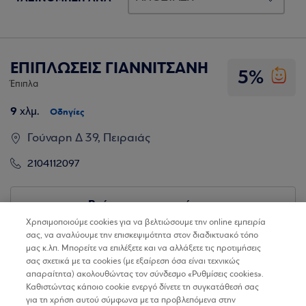
ΕΠΙΠΛΩΣΕΙΣ ΓΙΑΝΝΙΤΣΑΝΗ
5%
Έπιπλα
9
χλμ.
Οδηγίες
Γούναρη Δ 39, Πειραιάς
2104112097
Βρίσκω τα καταστήματα
Χρησιμοποιούμε cookies για να βελτιώσουμε την online εμπειρία
σας, να αναλύουμε την επισκεψιμότητα στον διαδικτυακό τόπο
μας κ.λπ. Μπορείτε να επιλέξετε και να αλλάξετε τις προτιμήσεις
σας σχετικά με τα cookies (με εξαίρεση όσα είναι τεχνικώς
απαραίτητα) ακολουθώντας τον σύνδεσμο «Ρυθμίσεις cookies».
Καθιστώντας κάποιο cookie ενεργό δίνετε τη συγκατάθεσή σας
για τη χρήση αυτού σύμφωνα με τα προβλεπόμενα στην