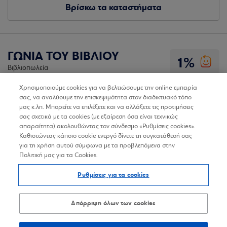
Βρίσκω τα καταστήματα
ΓΩΝΙΑ ΤΟΥ ΒΙΒΛΙΟΥ
1%
Βιβλιοπωλεία
178,1
χλμ.
Οδηγίες
Χρησιμοποιούμε cookies για να βελτιώσουμε την online εμπειρία
σας, να αναλύουμε την επισκεψιμότητα στον διαδικτυακό τόπο
Λ. Αιγαίου, Άνδρος
μας κ.λπ. Μπορείτε να επιλέξετε και να αλλάξετε τις προτιμήσεις
σας σχετικά με τα cookies (με εξαίρεση όσα είναι τεχνικώς
2610277396
απαραίτητα) ακολουθώντας τον σύνδεσμο «Ρυθμίσεις cookies».
Καθιστώντας κάποιο cookie ενεργό δίνετε τη συγκατάθεσή σας
για τη χρήση αυτού σύμφωνα με τα προβλεπόμενα στην
Βρίσκω τα καταστήματα
Πολιτική μας για τα Cookies.
Ρυθμίσεις για τα cookies
Απόρριψη όλων των cookies