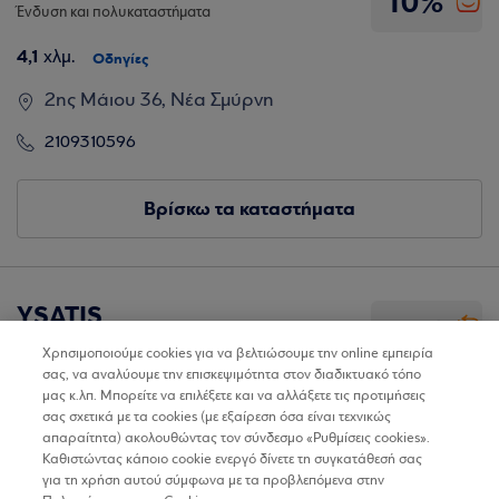
10%
Ένδυση και πολυκαταστήματα
4,1
χλμ.
Οδηγίες
2ης Μάιου 36, Νέα Σμύρνη
2109310596
Βρίσκω τα καταστήματα
YSATIS
10%
Ένδυση και πολυκαταστήματα
Χρησιμοποιούμε cookies για να βελτιώσουμε την online εμπειρία
σας, να αναλύουμε την επισκεψιμότητα στον διαδικτυακό τόπο
5,5
χλμ.
Οδηγίες
μας κ.λπ. Μπορείτε να επιλέξετε και να αλλάξετε τις προτιμήσεις
σας σχετικά με τα cookies (με εξαίρεση όσα είναι τεχνικώς
Ιερά Οδός 217, Αιγάλεω
απαραίτητα) ακολουθώντας τον σύνδεσμο «Ρυθμίσεις cookies».
Καθιστώντας κάποιο cookie ενεργό δίνετε τη συγκατάθεσή σας
2105908744
για τη χρήση αυτού σύμφωνα με τα προβλεπόμενα στην