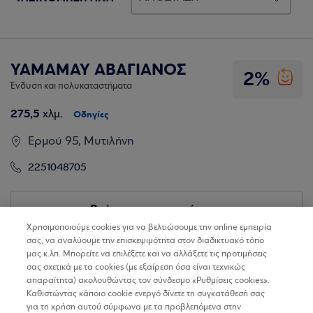
YAMAMAY ΑΒΑΓΙΑΝΟΣ
2%
Ένδυση και πολυκαταστήματα
275,5
χλμ.
Οδηγίες
Ερμού 95, Μυτιλήνη
2251048705
Βρίσκω τα καταστήματα
Χρησιμοποιούμε cookies για να βελτιώσουμε την online εμπειρία
σας, να αναλύουμε την επισκεψιμότητα στον διαδικτυακό τόπο
μας κ.λπ. Μπορείτε να επιλέξετε και να αλλάξετε τις προτιμήσεις
σας σχετικά με τα cookies (με εξαίρεση όσα είναι τεχνικώς
απαραίτητα) ακολουθώντας τον σύνδεσμο «Ρυθμίσεις cookies».
Καθιστώντας κάποιο cookie ενεργό δίνετε τη συγκατάθεσή σας
για τη χρήση αυτού σύμφωνα με τα προβλεπόμενα στην