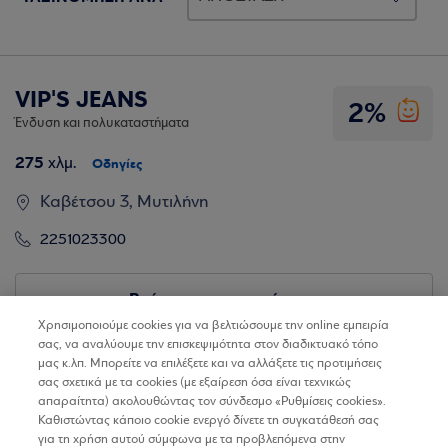
VIP'S JEANS
2%
Ένδυση και πολυκαταστήματα
275
χλμ.
Οδηγίες
Καβέτσου 3, Μυτιλήνη
2251023300
Βρίσκω τα καταστήματα
Χρησιμοποιούμε cookies για να βελτιώσουμε την online εμπειρία
σας, να αναλύουμε την επισκεψιμότητα στον διαδικτυακό τόπο
μας κ.λπ. Μπορείτε να επιλέξετε και να αλλάξετε τις προτιμήσεις
σας σχετικά με τα cookies (με εξαίρεση όσα είναι τεχνικώς
απαραίτητα) ακολουθώντας τον σύνδεσμο «Ρυθμίσεις cookies».
Καθιστώντας κάποιο cookie ενεργό δίνετε τη συγκατάθεσή σας
για τη χρήση αυτού σύμφωνα με τα προβλεπόμενα στην