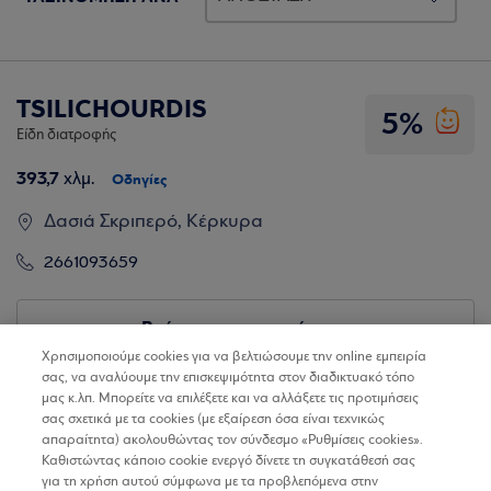
TSILICHOURDIS
5%
Είδη διατροφής
393,7
χλμ.
Οδηγίες
Δασιά Σκριπερό, Κέρκυρα
2661093659
Βρίσκω τα καταστήματα
Χρησιμοποιούμε cookies για να βελτιώσουμε την online εμπειρία
σας, να αναλύουμε την επισκεψιμότητα στον διαδικτυακό τόπο
μας κ.λπ. Μπορείτε να επιλέξετε και να αλλάξετε τις προτιμήσεις
σας σχετικά με τα cookies (με εξαίρεση όσα είναι τεχνικώς
απαραίτητα) ακολουθώντας τον σύνδεσμο «Ρυθμίσεις cookies».
Καθιστώντας κάποιο cookie ενεργό δίνετε τη συγκατάθεσή σας
για τη χρήση αυτού σύμφωνα με τα προβλεπόμενα στην