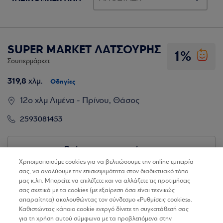
SUPER MARKET ΛΑΤΣΟΥΡΗΣ
1%
Σουπερμάρκετ
319,8
χλμ.
Οδηγίες
12ο χλμ Λιμένα - Πρίνου, Θάσος
2593081453
Βρίσκω τα καταστήματα
Χρησιμοποιούμε cookies για να βελτιώσουμε την online εμπειρία
σας, να αναλύουμε την επισκεψιμότητα στον διαδικτυακό τόπο
μας κ.λπ. Μπορείτε να επιλέξετε και να αλλάξετε τις προτιμήσεις
σας σχετικά με τα cookies (με εξαίρεση όσα είναι τεχνικώς
απαραίτητα) ακολουθώντας τον σύνδεσμο «Ρυθμίσεις cookies».
Καθιστώντας κάποιο cookie ενεργό δίνετε τη συγκατάθεσή σας
για τη χρήση αυτού σύμφωνα με τα προβλεπόμενα στην