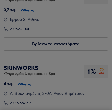
Κέντρα υγείας & ομορφιάς, και Spa
0,7
χλμ.
Οδηγίες
Ερμού 2, Αθήνα
2103241000
Βρίσκω τα καταστήματα
SKINWORKS
1%
Κέντρα υγείας & ομορφιάς, και Spa
4
χλμ.
Οδηγίες
Λ. Βουλιαγμένης 270Α, Άγιος Δημήτριος
2109733232