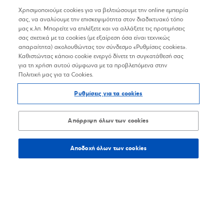
Βρίσκω τα καταστήματα
Χρησιμοποιούμε cookies για να βελτιώσουμε την online εμπειρία
σας, να αναλύουμε την επισκεψιμότητα στον διαδικτυακό τόπο
μας κ.λπ. Μπορείτε να επιλέξετε και να αλλάξετε τις προτιμήσεις
σας σχετικά με τα cookies (με εξαίρεση όσα είναι τεχνικώς
απαραίτητα) ακολουθώντας τον σύνδεσμο «Ρυθμίσεις cookies».
SKINWORKS
Καθιστώντας κάποιο cookie ενεργό δίνετε τη συγκατάθεσή σας
1%
για τη χρήση αυτού σύμφωνα με τα προβλεπόμενα στην
Κέντρα υγείας & ομορφιάς, και Spa
Πολιτική μας για τα Cookies.
319,1
χλμ.
Οδηγίες
Ρυθμίσεις για τα cookies
Ρ. Χούρδου 7, Ηράκλειο Κρήτης
Απόρριψη όλων των cookies
2810300333
Αποδοχή όλων των cookies
Βρίσκω τα καταστήματα