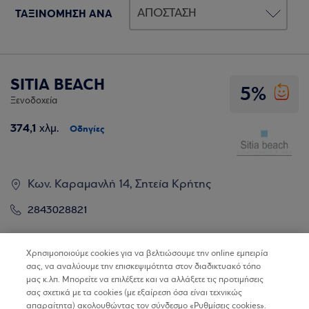
ΤΑΞΙΝΟΜΗΣΗ ΑΝΑ
SITIA BEACH
5%
Ξενοδοχεία
374,1
χλμ.
Οδηγίες
Κων. Καραμανλή 14, Σητεία Κρήτης
2843028821
Βρίσκω τα καταστήματα
Χρησιμοποιούμε cookies για να βελτιώσουμε την online εμπειρία
σας, να αναλύουμε την επισκεψιμότητα στον διαδικτυακό τόπο
μας κ.λπ. Μπορείτε να επιλέξετε και να αλλάξετε τις προτιμήσεις
σας σχετικά με τα cookies (με εξαίρεση όσα είναι τεχνικώς
απαραίτητα) ακολουθώντας τον σύνδεσμο «Ρυθμίσεις cookies».