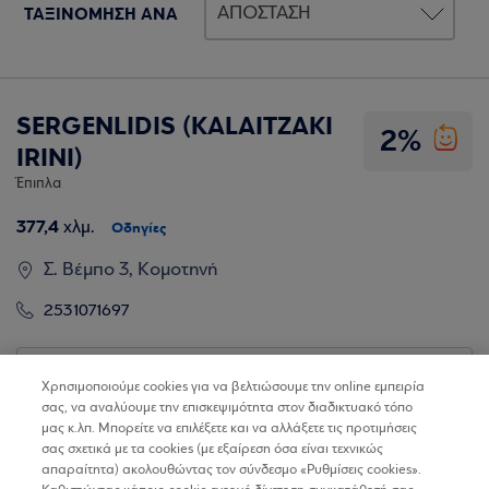
ΤΑΞΙΝΟΜΗΣΗ ΑΝΑ
SERGENLIDIS (KALAITZAKI
2%
IRINI)
Έπιπλα
377,4
χλμ.
Οδηγίες
Σ. Βέμπο 3, Κομοτηνή
2531071697
Βρίσκω τα καταστήματα
Χρησιμοποιούμε cookies για να βελτιώσουμε την online εμπειρία
σας, να αναλύουμε την επισκεψιμότητα στον διαδικτυακό τόπο
μας κ.λπ. Μπορείτε να επιλέξετε και να αλλάξετε τις προτιμήσεις
σας σχετικά με τα cookies (με εξαίρεση όσα είναι τεχνικώς
απαραίτητα) ακολουθώντας τον σύνδεσμο «Ρυθμίσεις cookies».