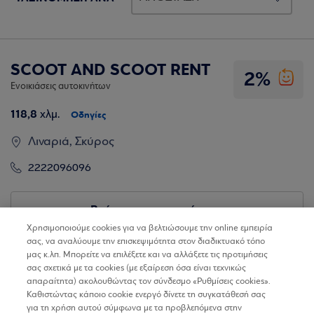
SCOOT AND SCOOT RENT
2%
Ενοικιάσεις αυτοκινήτων
118,8
χλμ.
Οδηγίες
Λιναριά, Σκύρος
2222096096
Βρίσκω τα καταστήματα
Χρησιμοποιούμε cookies για να βελτιώσουμε την online εμπειρία
σας, να αναλύουμε την επισκεψιμότητα στον διαδικτυακό τόπο
μας κ.λπ. Μπορείτε να επιλέξετε και να αλλάξετε τις προτιμήσεις
σας σχετικά με τα cookies (με εξαίρεση όσα είναι τεχνικώς
απαραίτητα) ακολουθώντας τον σύνδεσμο «Ρυθμίσεις cookies».
Καθιστώντας κάποιο cookie ενεργό δίνετε τη συγκατάθεσή σας
για τη χρήση αυτού σύμφωνα με τα προβλεπόμενα στην