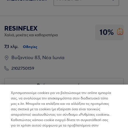
RESINFLEX
10%
Χαλιά, μοκέτες και καθαριστήρια
7,1
χλμ.
Οδηγίες
Βυζαντίου 83, Νέα Ιωνία
2102750159
Βρίσκω τα καταστήματα
Χρησιμοποιούμε cookies για να βελτιώσουμε την online εμπειρία
σας, να αναλύουμε την επισκεψιμότητα στον διαδικτυακό τόπο
μας κ.λπ. Μπορείτε να επιλέξετε και να αλλάξετε τις προτιμήσεις
σας σχετικά με τα cookies (με εξαίρεση όσα είναι τεχνικώς
απαραίτητα) ακολουθώντας τον σύνδεσμο «Ρυθμίσεις cookies».
Καθιστώντας κάποιο cookie ενεργό δίνετε τη συγκατάθεσή σας
για τη χρήση αυτού σύμφωνα με τα προβλεπόμενα στην