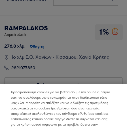
RAMPALAKOS
1%
Δομικά υλικά
276,8
χλμ.
Οδηγίες
1ο χλμ Ε.Ο. Χανίων - Κισσάμου, Χανιά Κρήτης
2821073850
Βρίσκω τα καταστήματα
Χρησιμοποιούμε cookies για να βελτιώσουμε την online εμπειρία
σας, να αναλύουμε την επισκεψιμότητα στον διαδικτυακό τόπο
μας κ.λπ. Μπορείτε να επιλέξετε και να αλλάξετε τις προτιμήσεις
σας σχετικά με τα cookies (με εξαίρεση όσα είναι τεχνικώς
απαραίτητα) ακολουθώντας τον σύνδεσμο «Ρυθμίσεις cookies».
Καθιστώντας κάποιο cookie ενεργό δίνετε τη συγκατάθεσή σας
για τη χρήση αυτού σύμφωνα με τα προβλεπόμενα στην