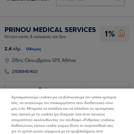
PRINOU MEDICAL SERVICES
1%
Κέντρα υγείας & ομορφιάς, και Spa
2,4
χλμ.
Οδηγίες
28ης Οκτωβρίου 129, Αθήνα
2108840402
Βρίσκω τα καταστήματα
Χρησιμοποιούμε cookies για να βελτιώσουμε την online εμπειρία
σας, να αναλύουμε την επισκεψιμότητα στον διαδικτυακό τόπο
μας κ.λπ. Μπορείτε να επιλέξετε και να αλλάξετε τις προτιμήσεις
σας σχετικά με τα cookies (με εξαίρεση όσα είναι τεχνικώς
απαραίτητα) ακολουθώντας τον σύνδεσμο «Ρυθμίσεις cookies».
Καθιστώντας κάποιο cookie ενεργό δίνετε τη συγκατάθεσή σας
για τη χρήση αυτού σύμφωνα με τα προβλεπόμενα στην