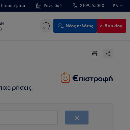
 Καταστήματα
Ραντεβού
2109555000
ΕΛ
EN
ΦΗ
Νέος πελάτης
e-Banking
Ο
ιχειρήσεις.