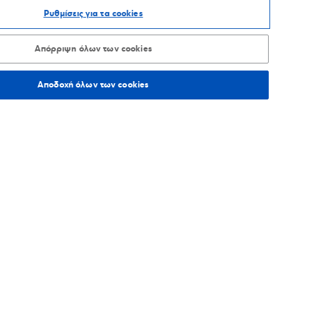
Ρυθμίσεις για τα cookies
ΑΞΙΝΟΜΗΣΗ ΑΝΑ
Απόρριψη όλων των cookies
Αποδοχή όλων των cookies
273,9
χλμ.
Οδηγίες