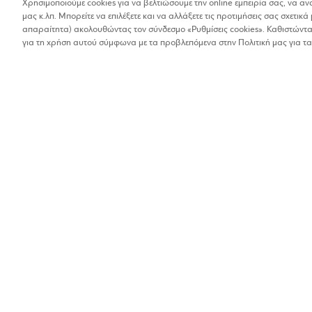
Χρησιμοποιούμε cookies για να βελτιώσουμε την online εμπειρία σας, να α
μας κ.λπ. Μπορείτε να επιλέξετε και να αλλάξετε τις προτιμήσεις σας σχετικά 
Βρέθηκαν 1 αποτελέσματα
απαραίτητα) ακολουθώντας τον σύνδεσμο «Ρυθμίσεις cookies». Καθιστώντας
Οι αποστάσεις στα αποτελέσματα έχουν υπολογιστεί 
για τη χρήση αυτού σύμφωνα με τα προβλεπόμενα στην Πολιτική μας για τα
OIKORAMA
Είδη σπιτιού
3%
6ο χλμ Καλλονής - Μ
2225303212
Βρίσκω τα καταστήματα