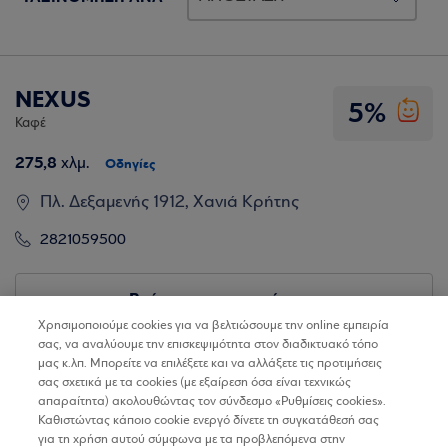
NEXUS
5%
Καφέ
275,8
χλμ.
Οδηγίες
Πλ. Δεξαμενής 1912, Χανιά Κρήτης
2821059500
Βρίσκω τα καταστήματα
Χρησιμοποιούμε cookies για να βελτιώσουμε την online εμπειρία
σας, να αναλύουμε την επισκεψιμότητα στον διαδικτυακό τόπο
μας κ.λπ. Μπορείτε να επιλέξετε και να αλλάξετε τις προτιμήσεις
σας σχετικά με τα cookies (με εξαίρεση όσα είναι τεχνικώς
απαραίτητα) ακολουθώντας τον σύνδεσμο «Ρυθμίσεις cookies».
Καθιστώντας κάποιο cookie ενεργό δίνετε τη συγκατάθεσή σας
για τη χρήση αυτού σύμφωνα με τα προβλεπόμενα στην