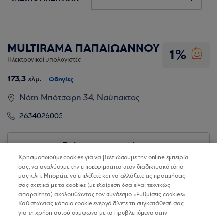
MULTIRAMA ΠΑΠΑΙΩΑΝΝΟΥ
1%
Ηλεκτρονικοί υπολογιστές
173,3
χλμ.
Οδηγίες
Νότη Μπότσαρη 34, Ναύπακτος
2634026005
Βρίσκω τα καταστήματα
Χρησιμοποιούμε cookies για να βελτιώσουμε την online εμπειρία
σας, να αναλύουμε την επισκεψιμότητα στον διαδικτυακό τόπο
μας κ.λπ. Μπορείτε να επιλέξετε και να αλλάξετε τις προτιμήσεις
σας σχετικά με τα cookies (με εξαίρεση όσα είναι τεχνικώς
απαραίτητα) ακολουθώντας τον σύνδεσμο «Ρυθμίσεις cookies».
Καθιστώντας κάποιο cookie ενεργό δίνετε τη συγκατάθεσή σας
για τη χρήση αυτού σύμφωνα με τα προβλεπόμενα στην