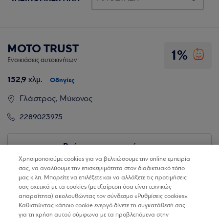
MOTO TRUST
1%
Ενοικιάσεις αυτοκινήτων
152,9
χλμ.
Οδηγίες
Γλάστρος, Μύκονος
2289023975
Βρίσκω τα καταστήματα
Χρησιμοποιούμε cookies για να βελτιώσουμε την online εμπειρία
σας, να αναλύουμε την επισκεψιμότητα στον διαδικτυακό τόπο
μας κ.λπ. Μπορείτε να επιλέξετε και να αλλάξετε τις προτιμήσεις
σας σχετικά με τα cookies (με εξαίρεση όσα είναι τεχνικώς
απαραίτητα) ακολουθώντας τον σύνδεσμο «Ρυθμίσεις cookies».
Καθιστώντας κάποιο cookie ενεργό δίνετε τη συγκατάθεσή σας
για τη χρήση αυτού σύμφωνα με τα προβλεπόμενα στην