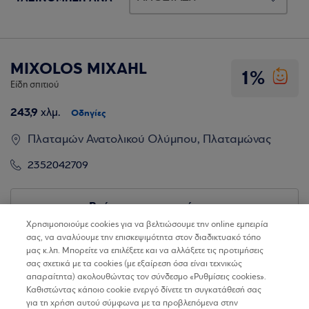
MIXOLOS MIXAHL
1%
Είδη σπιτιού
243,9
χλμ.
Οδηγίες
Πλαταμών Ανατολικού Ολύμπου, Πλαταμώνας
2352042709
Βρίσκω τα καταστήματα
Χρησιμοποιούμε cookies για να βελτιώσουμε την online εμπειρία
σας, να αναλύουμε την επισκεψιμότητα στον διαδικτυακό τόπο
μας κ.λπ. Μπορείτε να επιλέξετε και να αλλάξετε τις προτιμήσεις
σας σχετικά με τα cookies (με εξαίρεση όσα είναι τεχνικώς
απαραίτητα) ακολουθώντας τον σύνδεσμο «Ρυθμίσεις cookies».
Καθιστώντας κάποιο cookie ενεργό δίνετε τη συγκατάθεσή σας
για τη χρήση αυτού σύμφωνα με τα προβλεπόμενα στην