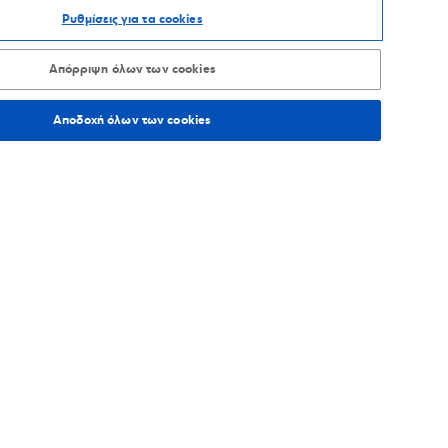
Ρυθμίσεις για τα cookies
ΑΞΙΝΟΜΗΣΗ ΑΝΑ
Απόρριψη όλων των cookies
Αποδοχή όλων των cookies
343,9
χλμ.
Οδηγίες