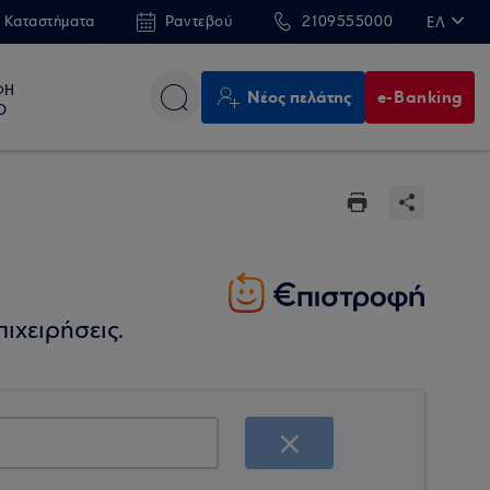
 Καταστήματα
Ραντεβού
2109555000
ΕΛ
EN
ΦΗ
Νέος πελάτης
e-Banking
Ο
ιχειρήσεις.