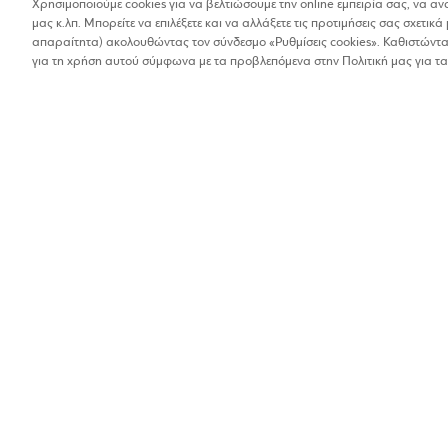
Χρησιμοποιούμε cookies για να βελτιώσουμε την online εμπειρία σας, να α
μας κ.λπ. Μπορείτε να επιλέξετε και να αλλάξετε τις προτιμήσεις σας σχετικά 
Βρέθηκαν 1 αποτελέσματα
απαραίτητα) ακολουθώντας τον σύνδεσμο «Ρυθμίσεις cookies». Καθιστώντας
Οι αποστάσεις στα αποτελέσματα έχουν υπολογιστεί 
για τη χρήση αυτού σύμφωνα με τα προβλεπόμενα στην Πολιτική μας για τα
KROMLIDI AFES 
Ένδυση και πολυκαταστήματα
1%
21ης Ιουνίου 169, Κιλκ
2341022962
Βρίσκω τα καταστήματα