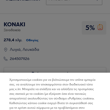
KONAKI
5%
Ξενοδοχεία
278,4
χλμ.
Οδηγίες
Λυγιά, Λευκάδα
2645071126
Βρίσκω τα καταστήματα
Χρησιμοποιούμε cookies για να βελτιώσουμε την online εμπειρία
σας, να αναλύουμε την επισκεψιμότητα στον διαδικτυακό τόπο
μας κ.λπ. Μπορείτε να επιλέξετε και να αλλάξετε τις προτιμήσεις
σας σχετικά με τα cookies (με εξαίρεση όσα είναι τεχνικώς
απαραίτητα) ακολουθώντας τον σύνδεσμο «Ρυθμίσεις cookies».
Καθιστώντας κάποιο cookie ενεργό δίνετε τη συγκατάθεσή σας
για τη χρήση αυτού σύμφωνα με τα προβλεπόμενα στην