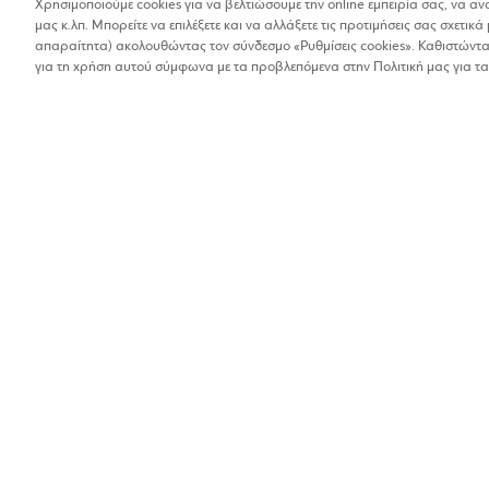
Χρησιμοποιούμε cookies για να βελτιώσουμε την online εμπειρία σας, να α
μας κ.λπ. Μπορείτε να επιλέξετε και να αλλάξετε τις προτιμήσεις σας σχετικά 
Βρέθηκαν 1 αποτελέσματα
απαραίτητα) ακολουθώντας τον σύνδεσμο «Ρυθμίσεις cookies». Καθιστώντας
Οι αποστάσεις στα αποτελέσματα έχουν υπολογιστεί 
για τη χρήση αυτού σύμφωνα με τα προβλεπόμενα στην Πολιτική μας για τα
KIRIAZOPOULO
Ένδυση και πολυκαταστήματα
10%
Λ. Περικλέους 56, Χ
2106528213
Βρίσκω τα καταστήματα