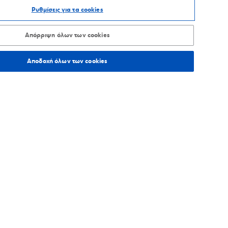
Ρυθμίσεις για τα cookies
ΑΞΙΝΟΜΗΣΗ ΑΝΑ
Απόρριψη όλων των cookies
Αποδοχή όλων των cookies
5,6
χλμ.
Οδηγίες