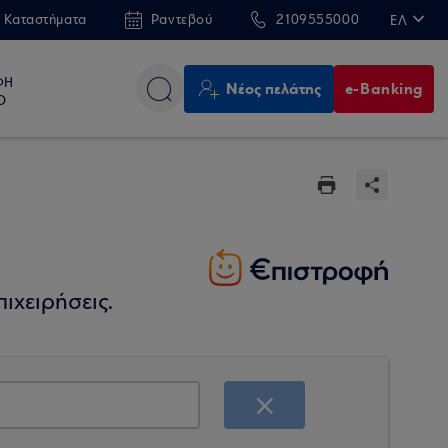
 Καταστήματα
Ραντεβού
2109555000
ΕΛ
EN
ΦΗ
Νέος πελάτης
e-Banking
Ο
ιχειρήσεις.