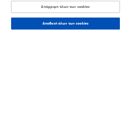
214,4
χλμ.
Οδηγίες
Απόρριψη όλων των cookies
Καλουτά 87, 82131, Χίος
Αποδοχή όλων των cookies
Online συναλλαγές
2271044221
Website
Βρίσκω τα καταστήματα