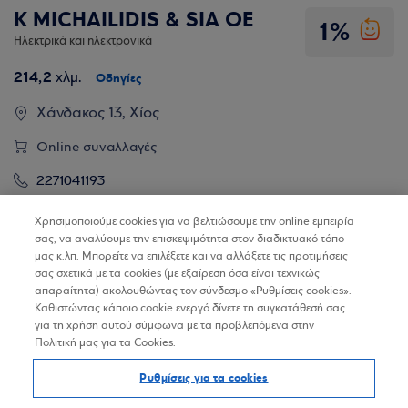
K MICHAILIDIS & SIA OE
1%
Ηλεκτρικά και ηλεκτρονικά
214,2
χλμ.
Οδηγίες
Χάνδακος 13, Χίος
Online συναλλαγές
2271041193
Website
Χρησιμοποιούμε cookies για να βελτιώσουμε την online εμπειρία
σας, να αναλύουμε την επισκεψιμότητα στον διαδικτυακό τόπο
μας κ.λπ. Μπορείτε να επιλέξετε και να αλλάξετε τις προτιμήσεις
Βρίσκω τα καταστήματα
σας σχετικά με τα cookies (με εξαίρεση όσα είναι τεχνικώς
απαραίτητα) ακολουθώντας τον σύνδεσμο «Ρυθμίσεις cookies».
Καθιστώντας κάποιο cookie ενεργό δίνετε τη συγκατάθεσή σας
για τη χρήση αυτού σύμφωνα με τα προβλεπόμενα στην
Πολιτική μας για τα Cookies.
K MICHAILIDIS & SIA OE
1%
Ρυθμίσεις για τα cookies
Ηλεκτρικά και ηλεκτρονικά