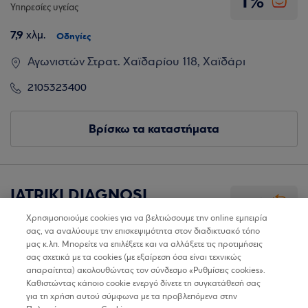
1%
Υπηρεσίες υγείας
7,9
χλμ.
Οδηγίες
Αγωνιστών Στρατ. Χαϊδαρίου 118, Χαϊδάρι
2105323400
Βρίσκω τα καταστήματα
IATRIKI DIAGNOSI
1%
Υπηρεσίες υγείας
Χρησιμοποιούμε cookies για να βελτιώσουμε την online εμπειρία
σας, να αναλύουμε την επισκεψιμότητα στον διαδικτυακό τόπο
10,5
χλμ.
Οδηγίες
μας κ.λπ. Μπορείτε να επιλέξετε και να αλλάξετε τις προτιμήσεις
σας σχετικά με τα cookies (με εξαίρεση όσα είναι τεχνικώς
Λ. Δημοκρατίας 48, Κερατσίνι
απαραίτητα) ακολουθώντας τον σύνδεσμο «Ρυθμίσεις cookies».
Καθιστώντας κάποιο cookie ενεργό δίνετε τη συγκατάθεσή σας
2104014333
για τη χρήση αυτού σύμφωνα με τα προβλεπόμενα στην