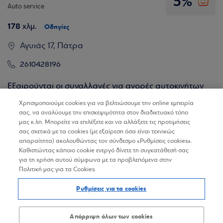
5%
Auto service
178
χλμ.
Οδηγίες
Αγυιάς 17, Πάτρα
2610428196
Εξαιρούνται οι συναλλαγές για αγορές αυτοκινήτων
και μηχανών
Χρησιμοποιούμε cookies για να βελτιώσουμε την online εμπειρία
σας, να αναλύουμε την επισκεψιμότητα στον διαδικτυακό τόπο
μας κ.λπ. Μπορείτε να επιλέξετε και να αλλάξετε τις προτιμήσεις
Βρίσκω τα καταστήματα
σας σχετικά με τα cookies (με εξαίρεση όσα είναι τεχνικώς
απαραίτητα) ακολουθώντας τον σύνδεσμο «Ρυθμίσεις cookies».
Καθιστώντας κάποιο cookie ενεργό δίνετε τη συγκατάθεσή σας
για τη χρήση αυτού σύμφωνα με τα προβλεπόμενα στην
HONDA MITSUBISHI
Πολιτική μας για τα Cookies.
5%
Auto service
Ρυθμίσεις για τα cookies
298,4
χλμ.
Οδηγίες
Απόρριψη όλων των cookies