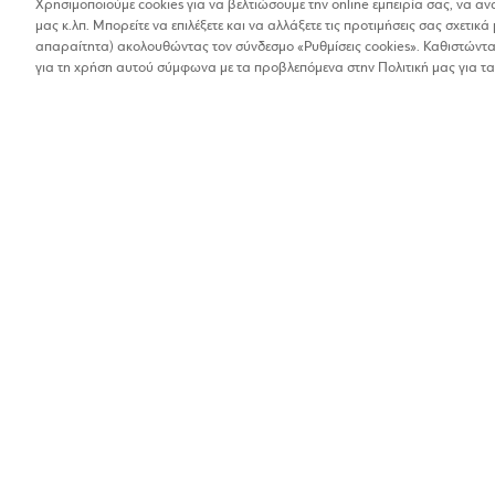
Χρησιμοποιούμε cookies για να βελτιώσουμε την online εμπειρία σας, να α
μας κ.λπ. Μπορείτε να επιλέξετε και να αλλάξετε τις προτιμήσεις σας σχετικά 
Βρέθηκαν 1 αποτελέσματα
απαραίτητα) ακολουθώντας τον σύνδεσμο «Ρυθμίσεις cookies». Καθιστώντας
Οι αποστάσεις στα αποτελέσματα έχουν υπολογιστεί 
για τη χρήση αυτού σύμφωνα με τα προβλεπόμενα στην Πολιτική μας για τα
GIANNI ALESSA
Ένδυση και πολυκαταστήματα
10%
Στρατ. Εμμ. Τζανακάκ
2821051026
Βρίσκω τα καταστήματα