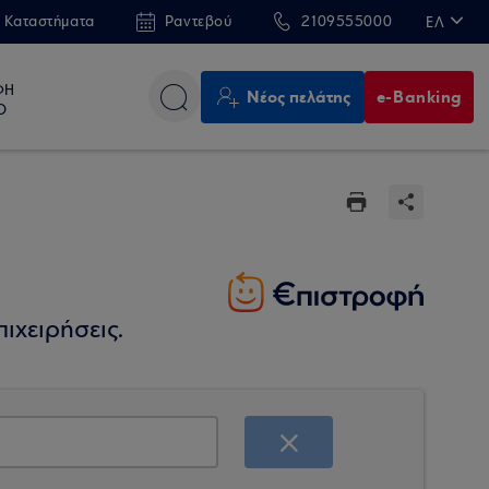
 Καταστήματα
Ραντεβού
2109555000
ΕΛ
EN
ΦΗ
Νέος πελάτης
e-Banking
Ο
ιχειρήσεις.