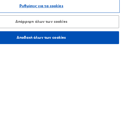
Ρυθμίσεις για τα cookies
ΑΞΙΝΟΜΗΣΗ ΑΝΑ
Απόρριψη όλων των cookies
Αποδοχή όλων των cookies
275,4
χλμ.
Οδηγίες